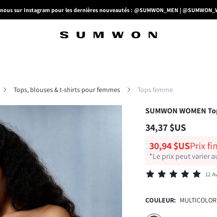
-nous sur Instagram pour les dernières nouveautés : @SUMWON_MEN | @SUMWO
Tops, blouses & t-shirts pour femmes
Tops femme
SUMWON WOMEN Top co
34,37 $US
30,94 $US
Prix f
*Le prix peut varier
12 A
COULEUR:
MULTICOLOR