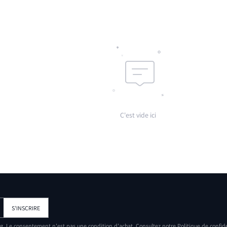
C'est vide ici
S'INSCRIRE
ng. Le consentement n'est pas une condition d'achat. Consultez notre
Politique de confid