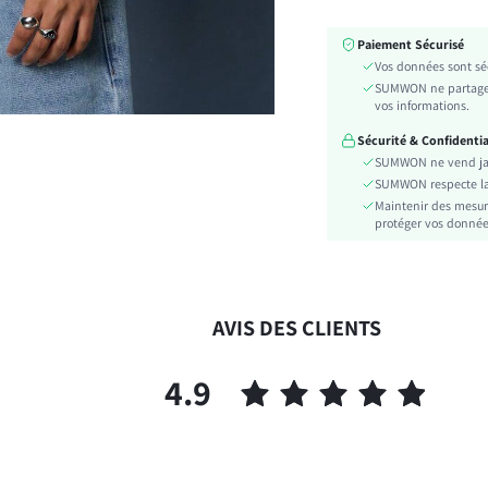
Longueur:
Paiement Sécurisé
Instructions d'entretien:
Vos données sont séc
Détails:
SUMWON ne partage l
Tissu/matériel:
vos informations.
Festivals:
Sécurité & Confidentia
Couleur:
SUMWON ne vend jam
Type de motif:
SUMWON respecte la vi
Transparent:
Maintenir des mesur
protéger vos données 
Doublure:
Style:
Ourlet/finition:
Longueur des manches:
AVIS DES CLIENTS
Composition de doublure:
skc:
4.9
id: