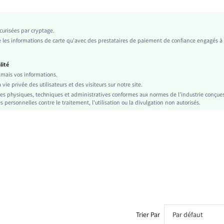
Court
Laver en machine, ne pas nettoyer à sec, laver avec un détergent doux.
urisées par cryptage.
Dos-nu, Lacets, Fermeture éclair
es informations de carte qu'avec des prestataires de paiement de confiance engagés à
Imitation d'imprimé jeans
Halloween
lité
Multicolore
ais vos informations.
Portrait, Plantes
e privée des utilisateurs et des visiteurs sur notre site.
es physiques, techniques et administratives conformes aux normes de l'industrie conçue
Non
personnelles contre le traitement, l'utilisation ou la divulgation non autorisés.
Avec doublure
Casual
Classique
Sans manches
100% Polyester
sz2409026286473369
45527371
Trier Par
Par défaut