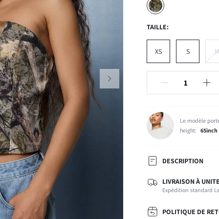
TAILLE:
XS
S
Le modèle porte
height:
65inch
DESCRIPTION
LIVRAISON À UNIT
Type d'ajustement:
Expédition standard Le
Composition:
Élasticité du tissu:
POLITIQUE DE RE
Encolure: