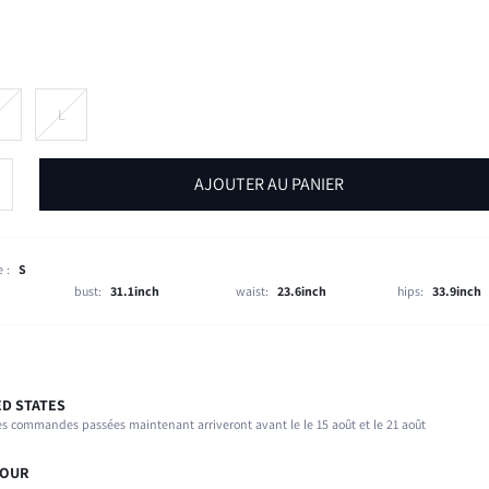
M
L
AJOUTER AU PANIER
 :
S
bust:
31.1inch
waist:
23.6inch
hips:
33.9inch
ED STATES
Ajusté
s commandes passées maintenant arriveront avant le le 15 août et le 21 août
97% Coton, 3% Élasthanne
Extensibilité légère
TOUR
Bustier