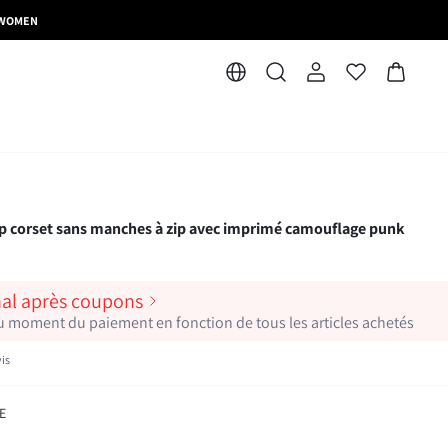
N_WOMEN
rset sans manches à zip avec imprimé camouflage punk
inal après coupons
 au moment du paiement en fonction de tous les articles achetés
vis
E