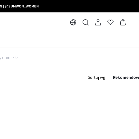
MEN | @SUMWON_WOMEN
y damskie
Sortuj wg
Rekomendow