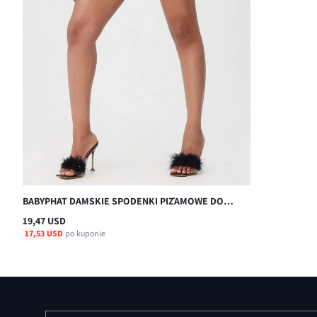
BABYPHAT DAMSKIE SPODENKI PIŻAMOWE DO
SPANIA W SALONIE Z NADRUKIEM W KOTY I
19,47 USD
ŚCIĄGACZEM W PASIE. WYGODNA ODZIEŻ DOMOWA
17,53 USD
po kuponie
W KOLORZE CZARNYM.