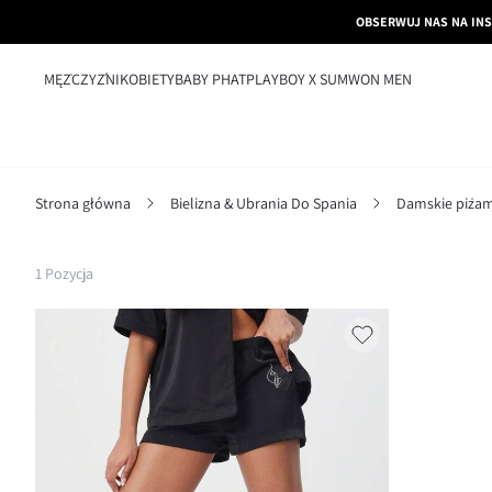
OBSERWUJ NAS NA IN
MĘŻCZYŹNI
KOBIETY
BABY PHAT
PLAYBOY X SUMWON MEN
Strona główna
Bielizna & Ubrania Do Spania
Damskie piżam
Filtruj
1 Pozycja
Wyczyść wszystko