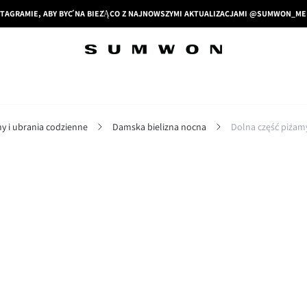
STAGRAMIE, ABY BYĆ NA BIEŻĄCO Z NAJNOWSZYMI AKTUALIZACJAMI @SUMWON_
y i ubrania codzienne
Damska bielizna nocna
Dolna część piżam